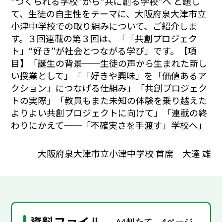
“つくられる学校”から“共に創る学校”へ と題し
て、生徒の自主性をテーマに、
大阪府泉大津市立
小津中学校での取り組みについて、ご紹介しま
す。
３回連載の第３回は、「「共創プロジェク
ト」“好き”が社会とつながる学び」です。【項
目】「誕生の背景──生徒の声から生まれた新し
い授業として」「「好きや興味」を「価値あるア
クション」につなげる仕組み」「共創プロジェク
トの実際」「教員もまた未知の体験を乗り越えた――
よりよい共創プロジェクトに向けて」「連載の終
わりにかえて──「不確実さを手渡す」学校へ」
大阪府泉大津市立小津中学校 首席 大達 雄
資料ファイル
A4判たて，4ページ