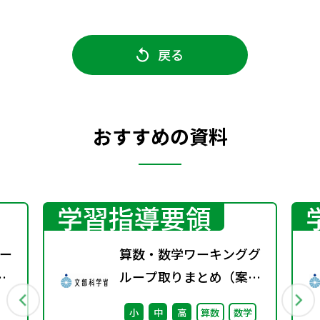
戻る
おすすめの資料
学習指導要領
ー
算数・数学ワーキンググ
ループ取りまとめ（案）
※会議後修正
小
中
高
算数
数学