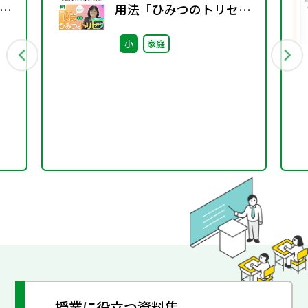
グ
用法「ひみつのトリセ
ツ」
小
家庭
授業に役立つ資料集