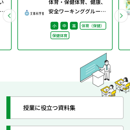
い
体育・保健体育、健康、
・
安全ワーキンググループ
取りまとめ（案）※会議
小
中
高
体育（保健）
後修正
保健体育
授業に役立つ資料集