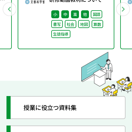
賞
小
中
高
他
国語
る
書写
社会
地図
算数
生徒指導
授業に役立つ資料集