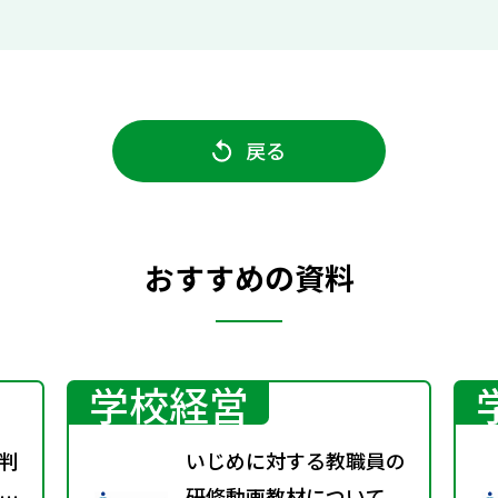
戻る
おすすめの資料
学校経営
判
いじめに対する教職員の
業
研修動画教材について