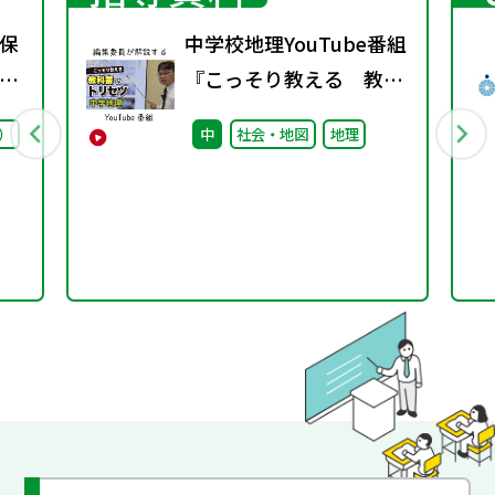
保
中学校地理YouTube番組
ー
『こっそり教える 教科
0
書のトリセツ』好評配信
）
中
社会・地図
地理
中！