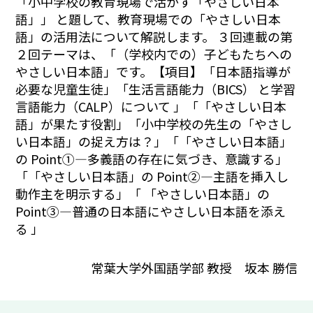
「小中学校の教育現場で活かす「やさしい日本
語」」 と題して、教育現場での「やさしい日本
語」の活用法について解説します。 ３回連載の第
２回テーマは、「（学校内での）子どもたちへの
やさしい日本語」です。【項目】「日本語指導が
必要な児童生徒」「生活言語能力（BICS） と学習
言語能力（CALP）について 」「「やさしい日本
語」が果たす役割」「小中学校の先生の「やさし
い日本語」の捉え方は？」「「やさしい日本語」
の Point①―多義語の存在に気づき、意識する」
「「やさしい日本語」の Point②―主語を挿入し
動作主を明示する」「
「やさしい日本語」の
Point③―普通の日本語にやさしい日本語を添え
る
」
常葉大学外国語学部 教授 坂本 勝信