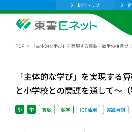
総合トップ
企
TOP
「主体的な学び」を実現する算数・数学の授業づく
「主体的な学び」を実現する算
と小学校との関連を通して～（特
小
中
算数
数学
ICT活用
実践事例