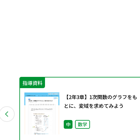
指導資料
に
【2年3章】1次関数のグラフをも
と今
とに、変域を求めてみよう
中
数学