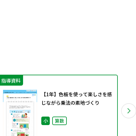
指導資料
指
【1年】色板を使って楽しさを感
じながら乗法の素地づくり
小
算数