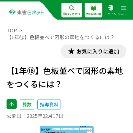
資料をさがす
教科の広場
ログイン
メニュー
TOP
【1年⑱】色板並べで図形の素地をつくるには？
お気に入りに追加
【1年⑱】色板並べで図形の素地
をつくるには？
小
算数
指導資料
公開日：
2025年02月17日