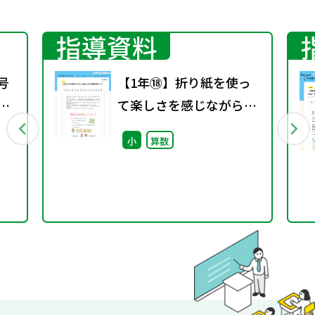
指導資料
号
【1年⑱】折り紙を使っ
期
て楽しさを感じながら分
数の素地づくり
小
算数