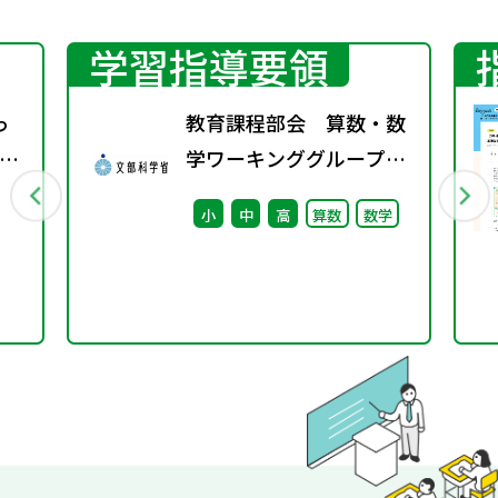
学習指導要領
っ
教育課程部会 算数・数
分
学ワーキンググループ
（第5回） 配付資
小
中
高
算数
数学