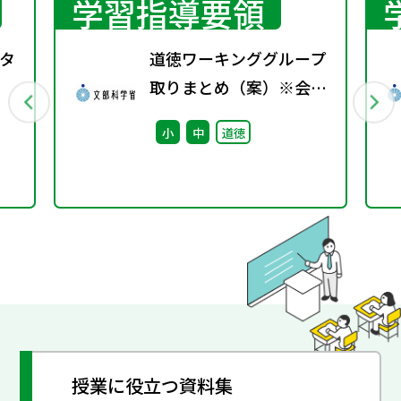
学習指導要領
タ
道徳ワーキンググループ
取りまとめ（案）※会議
後修正
小
中
道徳
授業に役立つ資料集