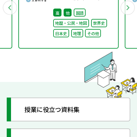
付資料
高
他
国語
地歴・公民・地図
世界史
日本史
地理
その他
授業に役立つ資料集