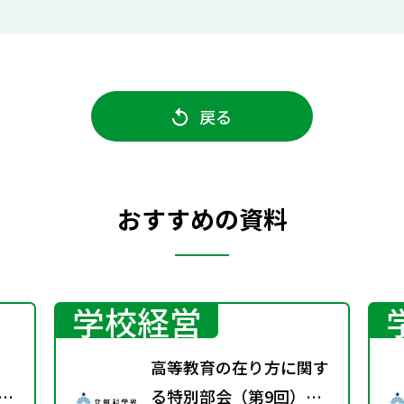
戻る
おすすめの資料
学校経営
高等教育の在り方に関す
～最
る特別部会（第9回）配