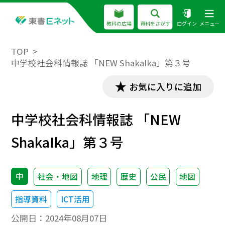
教科の広場
資料をさがす
ログイン
メニュー
TOP
中学校社会科情報誌 「NEW ShakaIka」第３号
お気に入りに追加
中学校社会科情報誌 「NEW
ShakaIka」第３号
中
社会・地図
地理
歴史
公民
地図
指導資料
ICT活用
公開日：
2024年08月07日