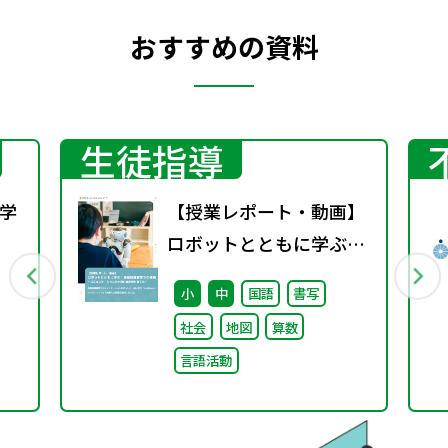
おすすめの資料
生徒指導
学
【授業レポート・動画】
ロボットとともに学ぶ！
行
通級指導教室での実践～
小
中
国語
書写
コミュニケーション力と
社会
地図
算数
自己肯定感を育てる～
言語活動