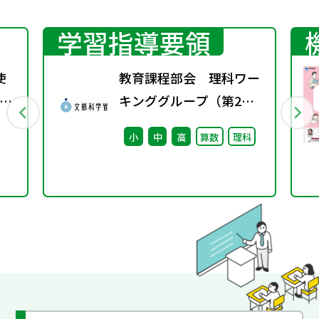
学習指導要領
使
教育課程部会 理科ワー
理
キンググループ（第2
回） 配付資料
小
中
高
算数
理科