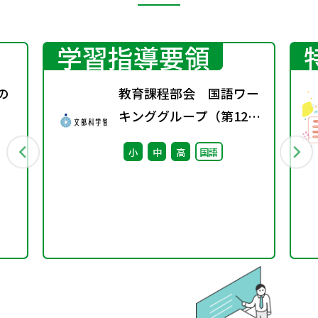
学習指導要領
の
教育課程部会 国語ワー
キンググループ（第12
回） 配付資料
小
中
高
国語