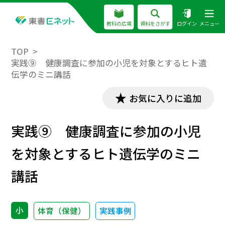
教科の広場
資料をさがす
ログイン
メニュー
TOP
実践⑨ 健康調査に参加の小児を対象とするヒト遺
伝学のミニ講話
お気に入りに追加
実践⑨ 健康調査に参加の小児
を対象とするヒト遺伝学のミニ
講話
小
体育（保健）
実践事例