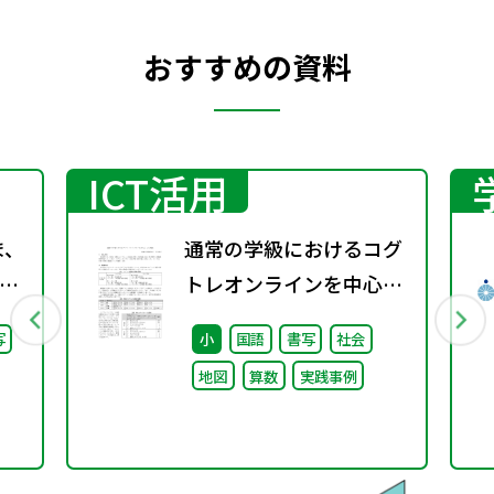
おすすめの資料
ICT活用
ま、
通常の学級におけるコグ
トレオンラインを中心と
継
した実践
写
小
国語
書写
社会
た
地図
算数
実践事例