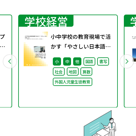
学校経営
プ
小中学校の教育現場で活
議
かす「やさしい日本語」
② ～「（学校内での）子
小
中
他
国語
書写
どもたちへのやさしい日
社会
地図
算数
本語」～
外国人児童生徒教育