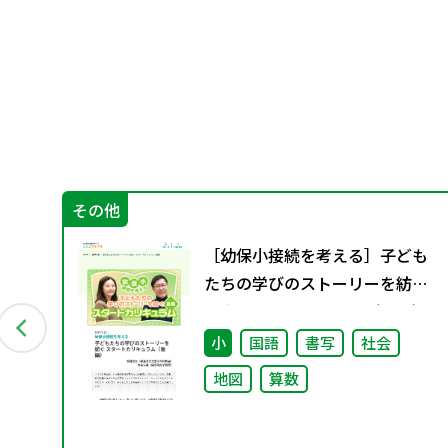
その他
 ～
［幼保小接続を考える］子ども
戦
たちの学びのストーリーを紡ぐ
スタートカリキュラム（後編）
小
国語
書写
社会
地図
算数