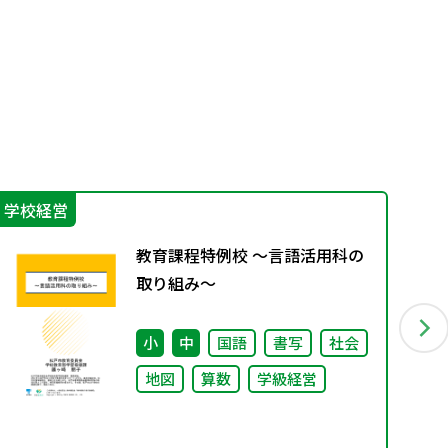
学校経営
学
教育課程特例校 ～言語活用科の
取り組み～
小
中
国語
書写
社会
地図
算数
学級経営