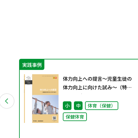
実践事例
保
体力向上への提言～児童生徒の
部
体力向上に向けた試み～（特別
力あ
課題133）
方
小
中
体育（保健）
他
保健体育