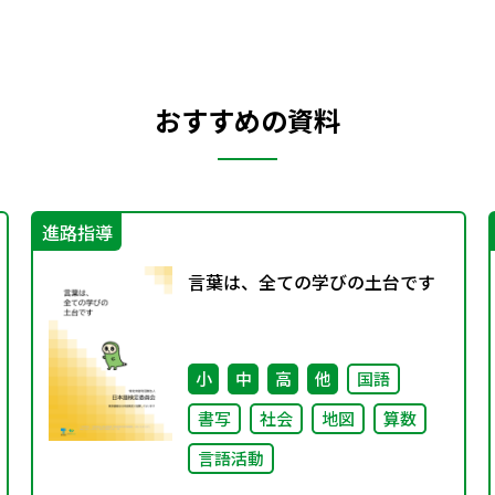
おすすめの資料
進路指導
言葉は、全ての学びの土台です
小
中
高
他
国語
書写
社会
地図
算数
言語活動