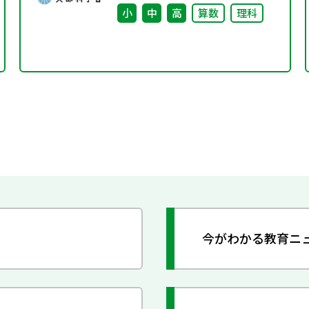
小
中
高
算数
理科
今がわかる教育ニ