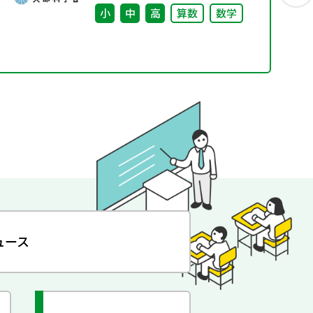
小
中
高
算数
数学
ュース