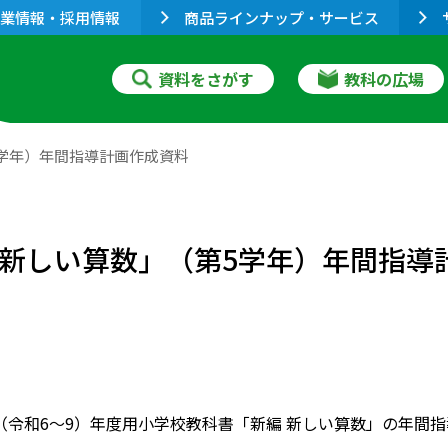
業情報・採用情報
商品ラインナップ・サービス
資料をさがす
教科の広場
5学年）年間指導計画作成資料
編 新しい算数」（第5学年）年間指
027（令和6～9）年度用小学校教科書「新編 新しい算数」の年