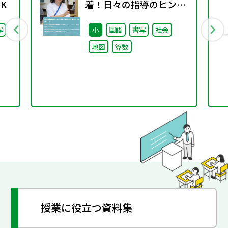
K
着！日々の指導のヒント
がここに
写
小
国語
書写
社会
地図
算数
授業に役立つ資料集