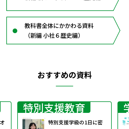
教科書全体にかかわる資料
（新編 小社６歴史編）
おすすめの資料
特別支援教育
オ
特別支援学級の1日に密