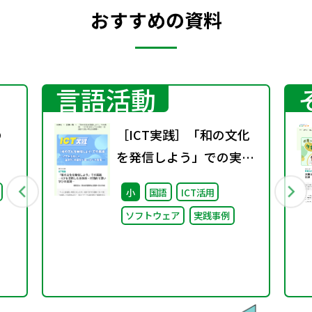
おすすめの資料
言語活動
の
［ICT実践］「和の文化
を発信しよう」での実
践 ―ICTを活用した主
小
国語
ICT活用
体的・対話的で深い学び
ソフトウェア
実践事例
の実現―