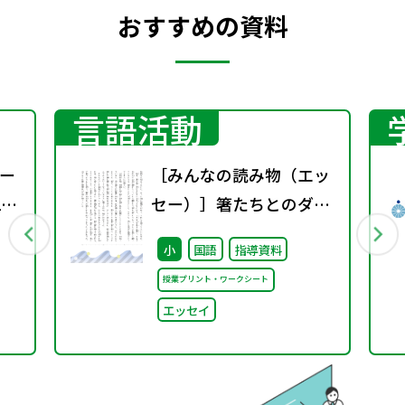
おすすめの資料
言語活動
ー
［みんなの読み物（エッ
2
セー）］箸たちとのダン
ス
小
国語
指導資料
授業プリント・ワークシート
エッセイ