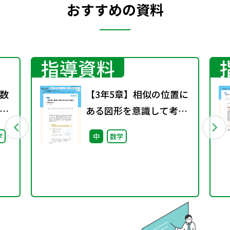
おすすめの資料
指導資料
数
【3年5章】相似の位置に
ある図形を意識して考え
よう
学
中
数学