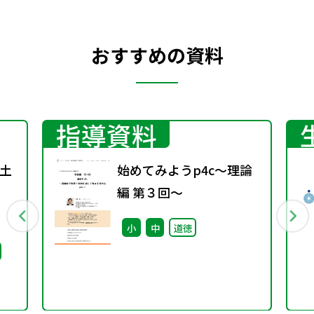
おすすめの資料
指導資料
土
始めてみようp4c～理論
編 第３回～
小
中
道徳