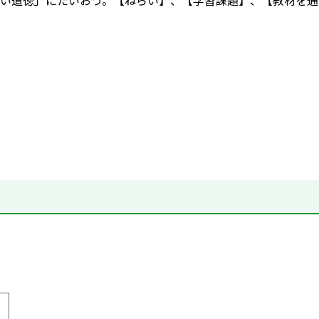
い道徳」にたいおう。【ねらい】、【学習課題】、【教材を通