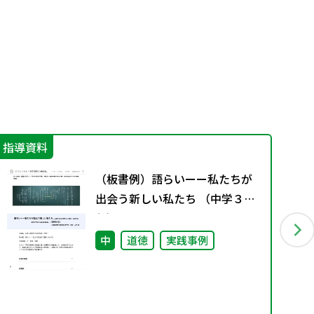
指導資料
IC
（板書例）語らいーー私たちが
出会う新しい私たち （中学３
年）
中
道徳
実践事例