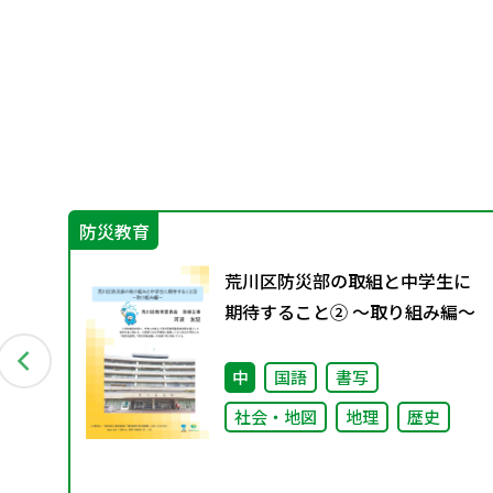
防災教育
教
荒川区防災部の取組と中学生に
4月発
期待すること② ～取り組み編～
会
中
国語
書写
社会・地図
地理
歴史