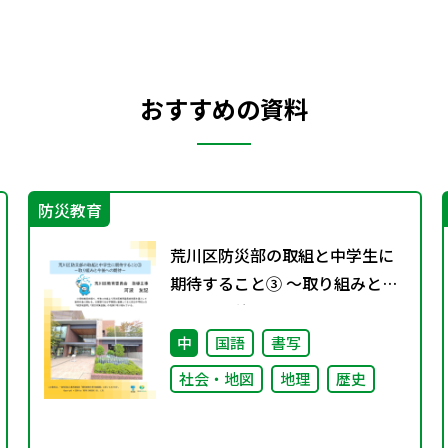
おすすめの資料
防災教育
荒川区防災部の取組と中学生に
期待すること③ ～取り組みと今
後への期待～
中
国語
書写
社会・地図
地理
歴史