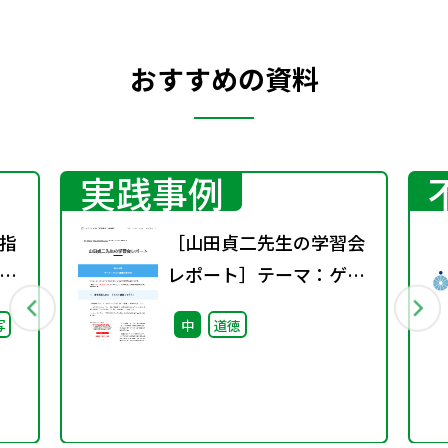
おすすめの資料
実践事例
指
［山田貞二先生の学習会
り
レポート］テーマ：ゲス
会
ト道徳のあり方
写
中
道徳
し