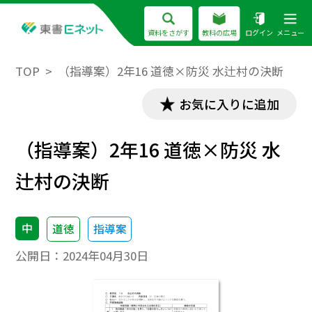
資料をさがす
教科の広場
ログイン
メニュー
TOP
（指導案）2年16 道徳×防災 水辻村の決断
お気に入りに追加
（指導案）2年16 道徳×防災 水
辻村の決断
中
道徳
指導案
公開日：
2024年04月30日