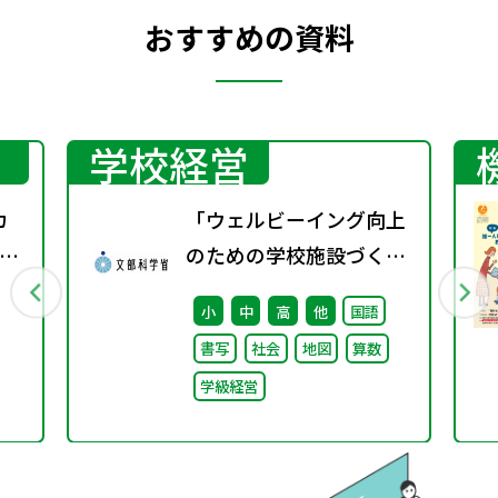
おすすめの資料
学校経営
カ
「ウェルビーイング向上
ン
のための学校施設づくり
のアイディア集」の公表
小
中
高
他
国語
について
書写
社会
地図
算数
学級経営