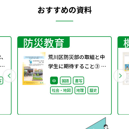
おすすめの資料
防災教育
ま、
荒川区防災部の取組と中
学生に期待すること③ ～
継
取り組みと今後への期待
写
中
国語
書写
た
～
社会・地図
地理
歴史