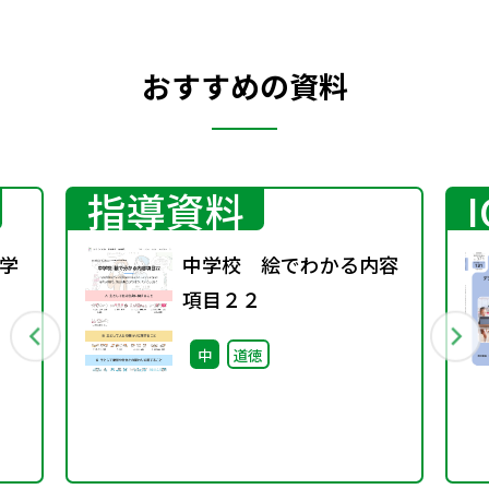
おすすめの資料
指導資料
学
中学校 絵でわかる内容
項目２２
行
中
道徳