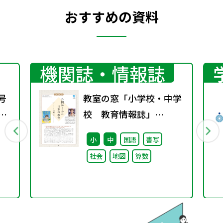
おすすめの資料
機関誌・情報誌
号
教室の窓「小学校・中学
期
校 教育情報誌」
vol.76 2025年9月発行
小
中
国語
書写
社会
地図
算数