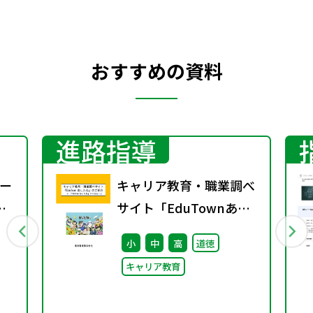
おすすめの資料
進路指導
ー
キャリア教育・職業調べ
サイト「EduTownあし
たね」のご紹介②キャリ
小
中
高
道徳
ア教育の現状と課題
キャリア教育