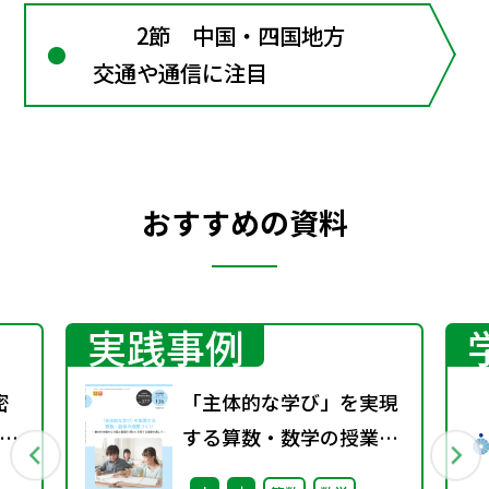
2節 中国・四国地方
交通や通信に注目
おすすめの資料
実践事例
密
「主体的な学び」を実現
ト
する算数・数学の授業づ
くり ～教材の本質からの