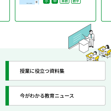
小
中
算数
数学
個と集団の「問い」を育
てる指導を通して～（特
別課題136）
授業に役立つ資料集
今がわかる教育ニュース