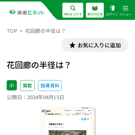
資料をさがす
教科の広場
ログイン
メニュー
TOP
花回廊の半径は？
お気に入りに追加
花回廊の半径は？
小
算数
指導資料
公開日：
2024年04月15日