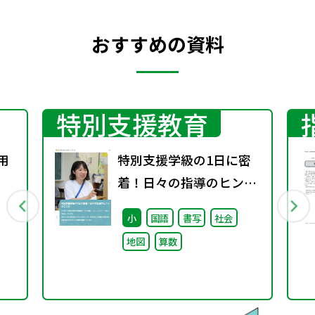
おすすめの資料
特別支援教育
用
特別支援学級の1日に密
着！日々の指導のヒント
がここに
小
国語
書写
社会
地図
算数