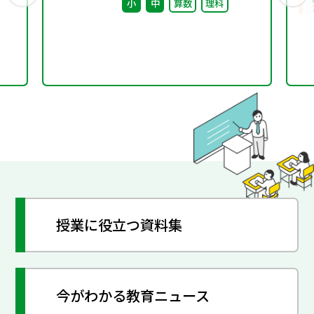
小
中
算数
理科
リオ「ロイログ」で活用
できる教科書準拠コンテ
ンツの配信を開始しまし
た
授業に役立つ資料集
今がわかる教育ニュース