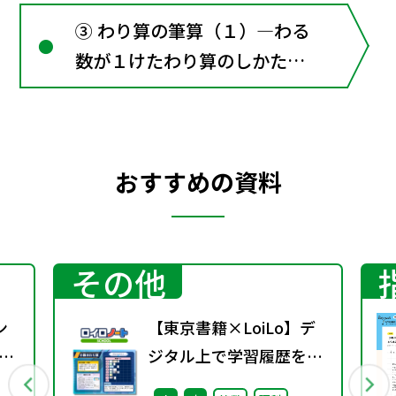
③ わり算の筆算（１）―わる
数が１けたわり算のしかたを
考えよう
おすすめの資料
その他
ン
【東京書籍×LoiLo】デ
を
ジタル上で学習履歴を整
理する学びのポートフォ