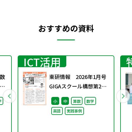
おすすめの資料
ICT活用
数
東研情報 2026年1月号
GIGAスクール構想第2期
を迎えて ②
学
小
中
算数
数学
英語
実践事例