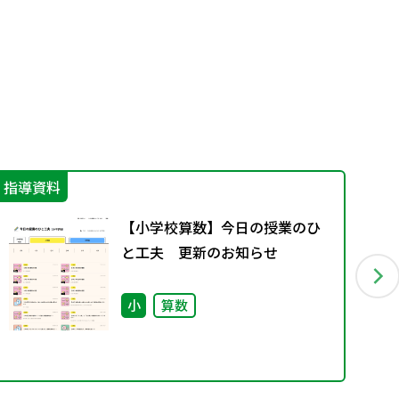
指導資料
IC
【小学校算数】今日の授業のひ
と工夫 更新のお知らせ
小
算数