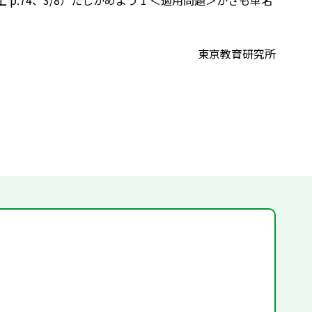
p.74、3/8）たしかめよう 1 ＜適用問題＞かさも単名
東京教育研究所