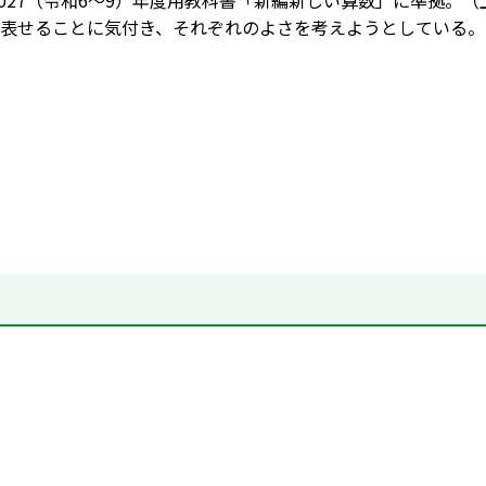
2027（令和6～9）年度用教科書「新編新しい算数」に準拠。（上 
表せることに気付き、それぞれのよさを考えようとしている。