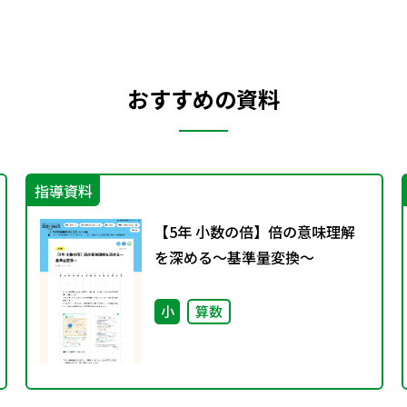
おすすめの資料
指導資料
【5年 小数の倍】倍の意味理解
を深める～基準量変換～
小
算数