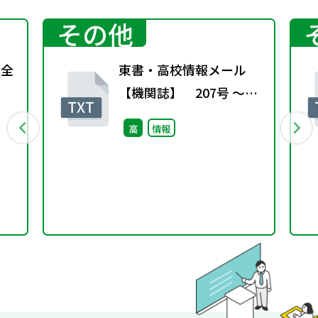
その他
回全
東書・高校情報メール
【機関誌】 207号 ～最
終号～
高
情報