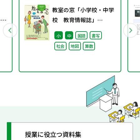
教室の窓「小学校・中学
──
校 教育情報誌」
る
vol.75 2025年4月発行
小
中
国語
書写
“当
社会
地図
算数
ー
直
授業に役立つ資料集