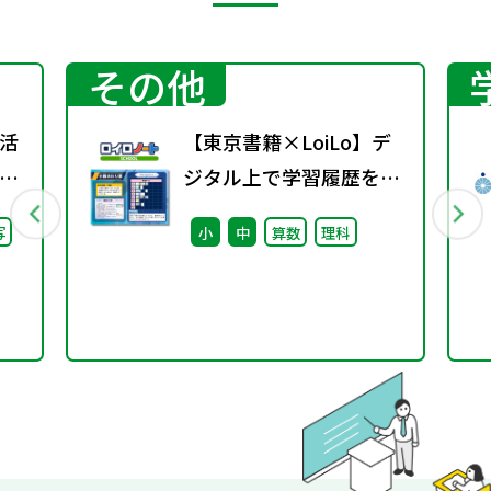
その他
活
【東京書籍×LoiLo】デ
」
ジタル上で学習履歴を整
学校
理する学びのポートフォ
写
小
中
算数
理科
い
リオ「ロイログ」で活用
できる教科書準拠コンテ
ンツの配信を開始しまし
た