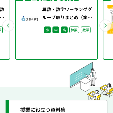
数
算数・数学ワーキンググ
ループ取りまとめ（案）
料
※会議後修正
学
小
中
高
算数
数学
授業に役立つ資料集