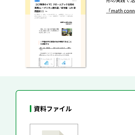
形の実践で活
「math co
資料ファイル