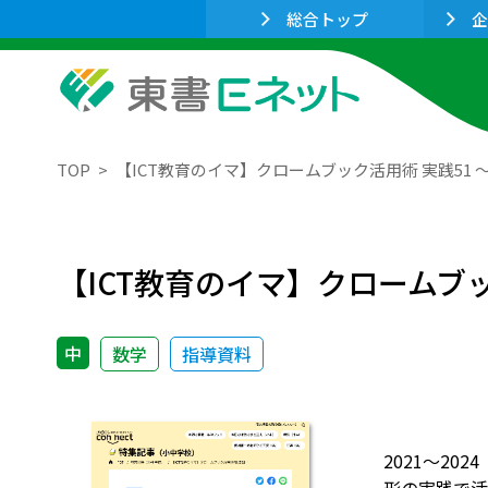
総合トップ
企
TOP
【ICT教育のイマ】クロームブック活用術 実践51
【ICT教育のイマ】クロームブ
中
数学
指導資料
2021～20