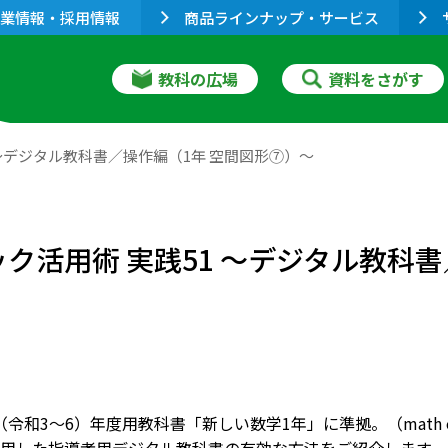
業情報・採用情報
商品ラインナップ・サービス
教科の広場
資料をさがす
 ～デジタル教科書／操作編（1年 空間図形⑦）～
ック活用術 実践51 ～デジタル教科
24（令和3～6）年度用教科書「新しい数学1年」に準拠。（math