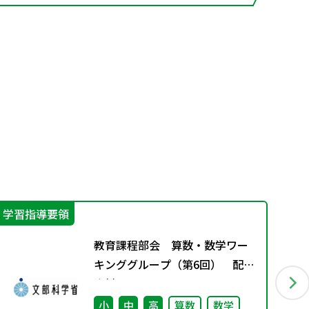
学習指導要領
学
教育課程部会 算数・数学ワー
キンググループ（第6回） 配付
資料
小
中
高
算数
数学