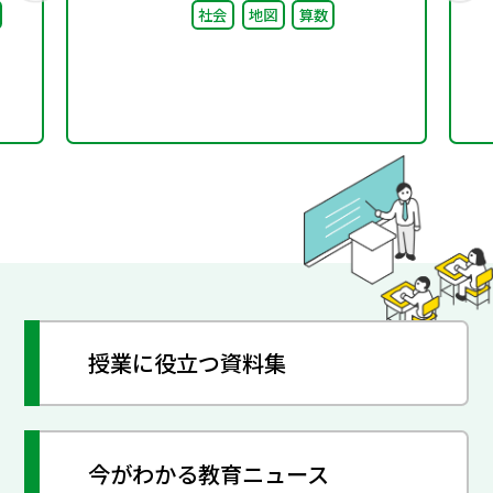
社会
地図
算数
ま
授業に役立つ資料集
今がわかる教育ニュース