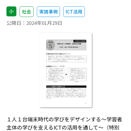
小
社会
実践事例
ICT活用
公開日：
2024年01月29日
１人１台端末時代の学びをデザインする～学習者
主体の学びを支えるICTの活用を通して～（特別