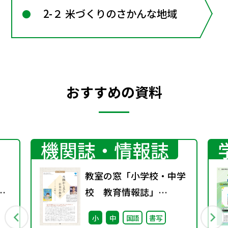
2-２ 米づくりのさかんな地域
おすすめの資料
機関誌・情報誌
教室の窓「小学校・中学
京
校 教育情報誌」
vol.76 2025年9月発行
小
中
国語
書写
ビリ