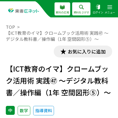
教科の広場
資料をさがす
ログイン
メニュー
TOP
【ICT教育のイマ】クロームブック活用術 実践㊼ ～
デジタル教科書／操作編（1年 空間図形⑤）～
お気に入りに追加
【ICT教育のイマ】クロームブッ
ク活用術 実践㊼ ～デジタル教科
書／操作編（1年 空間図形⑤）～
中
数学
指導資料