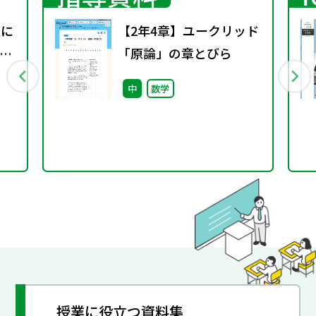
置に
【2年4章】ユークリッド
え
「原論」の章とびら
中
数学
授業に役立つ資料集