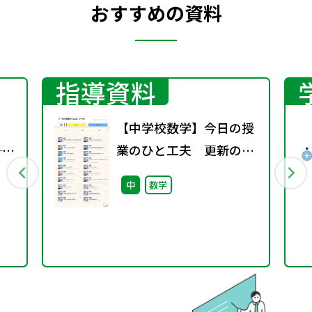
おすすめの資料
指導資料
【中学校数学】今日の授
──
業のひと工夫 更新のお
る
知らせ
中
数学
つな