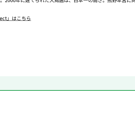
。2000年に建てられた大鳥居は、日本一の高さ。熊野本宮に
nnect」はこちら