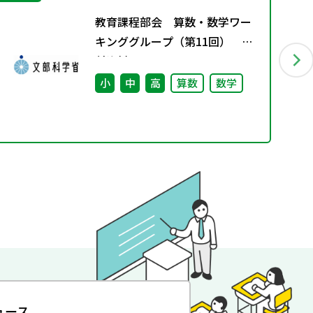
教育課程部会 算数・数学ワー
キンググループ（第11回） 配
付資料
小
中
高
算数
数学
ュース