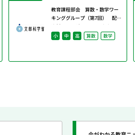
教育課程部会 算数・数学ワー
キンググループ（第7回） 配付
資料 ※理科ワーキンググルー
プ（第6回）と合同開催
小
中
高
算数
数学
今がわかる教育ニ