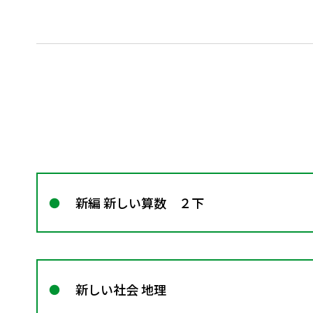
新編 新しい算数 ２下
新しい社会 地理