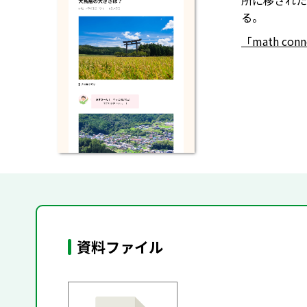
所に移された
る。
「math co
資料ファイル