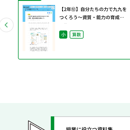
ー
【2年⑫】自分たちの力で九九を
配付
つくろう～資質・能力の育成を
目指して～
小
算数
授業に役立つ資料集