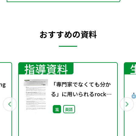
III
おすすめの資料
指導資料
ng
「専門家でなくても分か
る」に用いられるrocket
の
scientistとSherlock
高
英語
Holmes ― You don’t
in
have to be a rocket
scientist. と It doesn’t