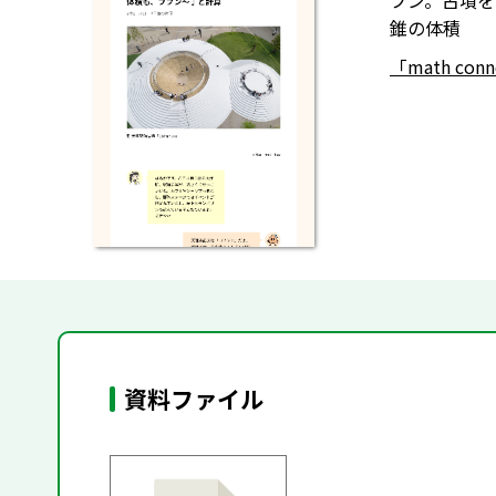
プン。古墳を
錐の体積
「math co
資料ファイル