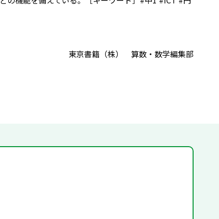
機能を備えている。［キーワード］#中1 #ICT #円
東京書籍（株） 算数・数学編集部