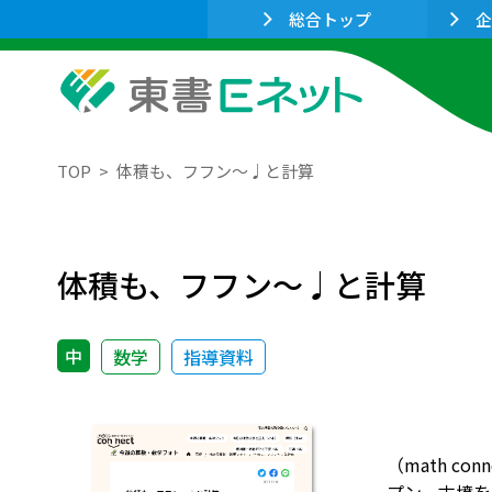
総合トップ
企
TOP
体積も、フフン〜♩と計算
体積も、フフン〜♩と計算
中
数学
指導資料
（math c