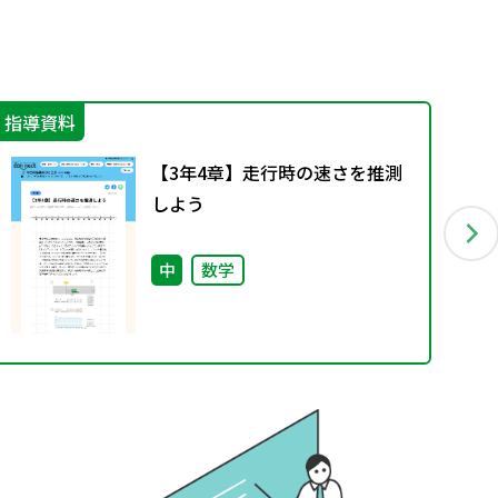
指導資料
学
【3年4章】走行時の速さを推測
しよう
中
数学