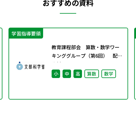
おすすめの資料
学習指導要領
教育課程部会 算数・数学ワー
キンググループ（第6回） 配付
資料
小
中
高
算数
数学