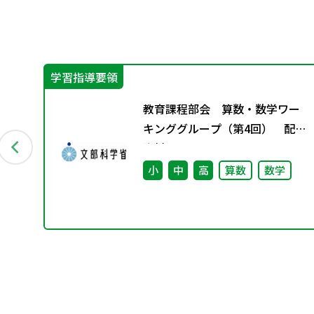
学習指導要領
の表
教育課程部会 算数・数学ワー
キンググループ（第4回） 配付
資料
小
中
高
算数
数学