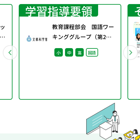
学習指導要領
ッ
教育課程部会 国語ワー
ン
キンググループ（第2
回） 配付資料
小
中
高
国語