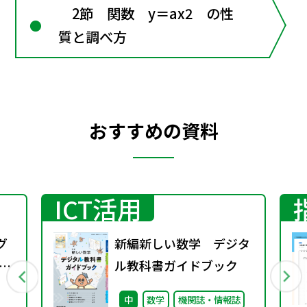
2節 関数 y＝ax2 の性
質と調べ方
おすすめの資料
ICT活用
グ
新編新しい数学 デジタ
求
ル教科書ガイドブック
中
数学
機関誌・情報誌