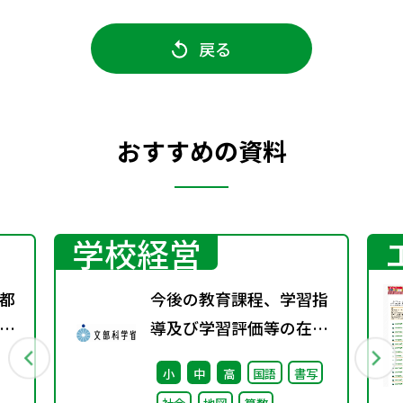
戻る
おすすめの資料
学校経営
都
今後の教育課程、学習指
 ガ
導及び学習評価等の在り
方に関する有識者検討会
小
中
高
国語
書写
の論点整理を掲載しまし