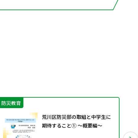
防災教育
IC
荒川区防災部の取組と中学生に
期待すること① ～概要編～