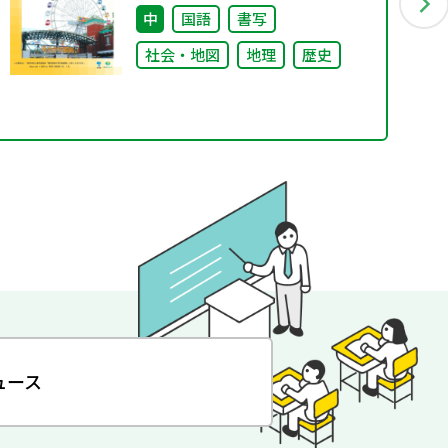
中
国語
書写
社会・地図
地理
歴史
ュース