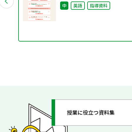
の授業準備 10のコト
会
中
英語
指導資料
授業に役立つ資料集