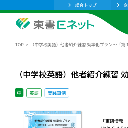
総合トップ
企
TOP
（中学校英語）他者紹介練習 効率化プラン～「第１
（中学校英語）他者紹介練習 効
中
英語
実践事例
「東研情報 2